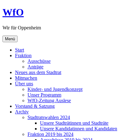
Zum
WfO
Inhalt
springen
Wir für Oppenheim
Menü
Start
Fraktion
Ausschüsse
Anträge
Neues aus dem Stadtrat
Mitmachen
Über uns
Kinder- und Jugendkonzept
Unser Programm
WfO-Zeitung Auslese
Vorstand & Satzung
Archiv
Stadtratswahlen 2024
Unsere Stadträtinnen und Stadträte
Unsere Kandidatinnen und Kandidaten
Fraktion 2019 bis 2024
Ausschüsse 2019 bis 2024