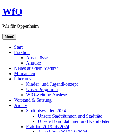
Zum
WfO
Inhalt
springen
Wir für Oppenheim
Menü
Start
Fraktion
Ausschüsse
Anträge
Neues aus dem Stadtrat
Mitmachen
Über uns
Kinder- und Jugendkonzept
Unser Programm
WfO-Zeitung Auslese
Vorstand & Satzung
Archiv
Stadtratswahlen 2024
Unsere Stadträtinnen und Stadträte
Unsere Kandidatinnen und Kandidaten
Fraktion 2019 bis 2024
Ausschüsse 2019 bis 2024