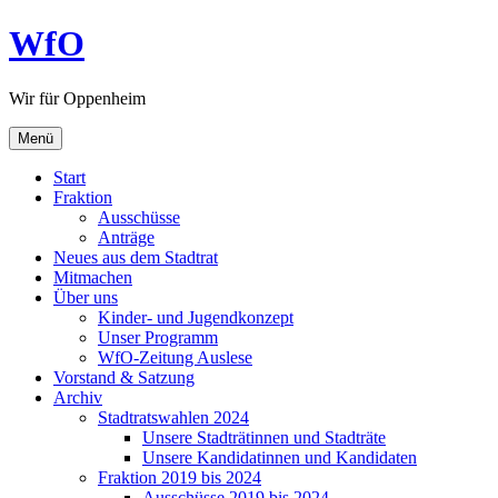
Zum
WfO
Inhalt
springen
Wir für Oppenheim
Menü
Start
Fraktion
Ausschüsse
Anträge
Neues aus dem Stadtrat
Mitmachen
Über uns
Kinder- und Jugendkonzept
Unser Programm
WfO-Zeitung Auslese
Vorstand & Satzung
Archiv
Stadtratswahlen 2024
Unsere Stadträtinnen und Stadträte
Unsere Kandidatinnen und Kandidaten
Fraktion 2019 bis 2024
Ausschüsse 2019 bis 2024