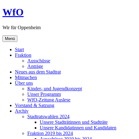
Zum
WfO
Inhalt
springen
Wir für Oppenheim
Menü
Start
Fraktion
Ausschüsse
Anträge
Neues aus dem Stadtrat
Mitmachen
Über uns
Kinder- und Jugendkonzept
Unser Programm
WfO-Zeitung Auslese
Vorstand & Satzung
Archiv
Stadtratswahlen 2024
Unsere Stadträtinnen und Stadträte
Unsere Kandidatinnen und Kandidaten
Fraktion 2019 bis 2024
Ausschüsse 2019 bis 2024