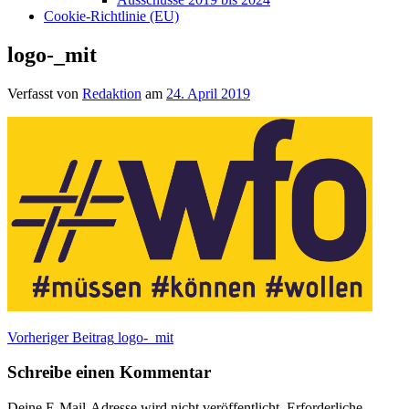
Cookie-Richtlinie (EU)
logo-_mit
Verfasst von
Redaktion
am
24. April 2019
Beitragsnavigation
Vorheriger Beitrag
logo-_mit
Schreibe einen Kommentar
Deine E-Mail-Adresse wird nicht veröffentlicht.
Erforderliche