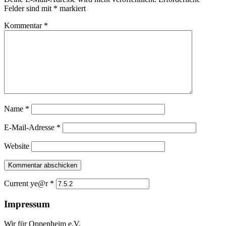
Felder sind mit
*
markiert
Kommentar
*
Name
*
E-Mail-Adresse
*
Website
Current ye@r
*
Impressum
Wir für Oppenheim e.V.