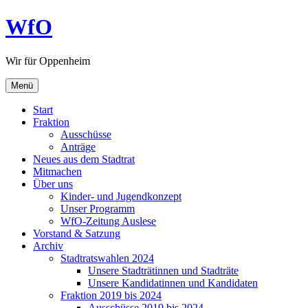
Zum
WfO
Inhalt
springen
Wir für Oppenheim
Menü
Start
Fraktion
Ausschüsse
Anträge
Neues aus dem Stadtrat
Mitmachen
Über uns
Kinder- und Jugendkonzept
Unser Programm
WfO-Zeitung Auslese
Vorstand & Satzung
Archiv
Stadtratswahlen 2024
Unsere Stadträtinnen und Stadträte
Unsere Kandidatinnen und Kandidaten
Fraktion 2019 bis 2024
Ausschüsse 2019 bis 2024