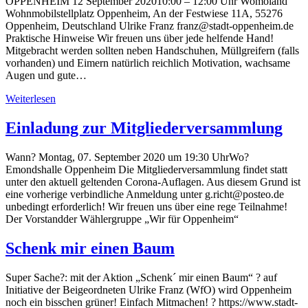
OPPENHEIM 12 September 202010:00 – 12:00 Uhr Womoland
Wohnmobilstellplatz Oppenheim, An der Festwiese 11A, 55276
Oppenheim, Deutschland Ulrike Franz franz@stadt-oppenheim.de
Praktische Hinweise Wir freuen uns über jede helfende Hand!
Mitgebracht werden sollten neben Handschuhen, Müllgreifern (falls
vorhanden) und Eimern natürlich reichlich Motivation, wachsame
Augen und gute…
Weiterlesen
Einladung zur Mitgliederversammlung
Wann? Montag, 07. September 2020 um 19:30 UhrWo?
Emondshalle Oppenheim Die Mitgliederversammlung findet statt
unter den aktuell geltenden Corona-Auflagen. Aus diesem Grund ist
eine vorherige verbindliche Anmeldung unter g.richt@posteo.de
unbedingt erforderlich! Wir freuen uns über eine rege Teilnahme!
Der Vorstandder Wählergruppe „Wir für Oppenheim“
Schenk mir einen Baum
Super Sache?: mit der Aktion „Schenk´ mir einen Baum“ ? auf
Initiative der Beigeordneten Ulrike Franz (WfO) wird Oppenheim
noch ein bisschen grüner! Einfach Mitmachen! ? https://www.stadt-