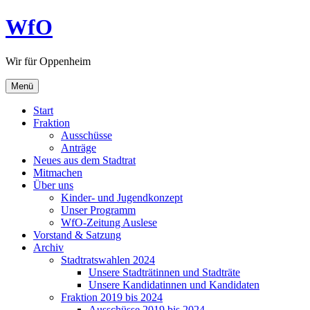
Zum
WfO
Inhalt
springen
Wir für Oppenheim
Menü
Start
Fraktion
Ausschüsse
Anträge
Neues aus dem Stadtrat
Mitmachen
Über uns
Kinder- und Jugendkonzept
Unser Programm
WfO-Zeitung Auslese
Vorstand & Satzung
Archiv
Stadtratswahlen 2024
Unsere Stadträtinnen und Stadträte
Unsere Kandidatinnen und Kandidaten
Fraktion 2019 bis 2024
Ausschüsse 2019 bis 2024