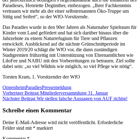
Paradieses, Henriette Degünther, einbezogen. „Ihrer Fachkenntnis
vertrauen wir mehr als der einer selbsternannten Öko-Truppe um
Sittig und Seifert“, so der WfO-Vorsitzende.
Das Paradies wurde in den 90er Jahren als Naturnaher Spielraum für
Kinder vom Land gefördert und hat sich darüber hinaus über die
Jahrzehnte zu einem Naturrefugium für Tiere und Pflanzen
entwickelt. Ausblickend auf die nächste Grünschnittperiode im
Winter 2019/20 schlägt die WfO vor, die dann zuständigen
Stadtgremien frühzeitig mit Unterstützung von Ehrenamtlichen wie
LiloFee und NABU mit den Vorbereitungen zu betrauen. Ziel sollte
dabei sein: „so viel Wildnis wie möglich, so viel Pflege wie nötig“.
Torsten Kram, 1. Vorsitzender der WfO
Oppenheim
Paradies
Pressemeldung
Beitragsnavigation
Vorheriger Beitrag
Mitgliederversammlung 31. Januar
Nächster Beitrag
Wir stellen falsche Aussagen von AUF richtig!
Schreibe einen Kommentar
Deine E-Mail-Adresse wird nicht veröffentlicht.
Erforderliche
Felder sind mit
*
markiert
Kommentar
*