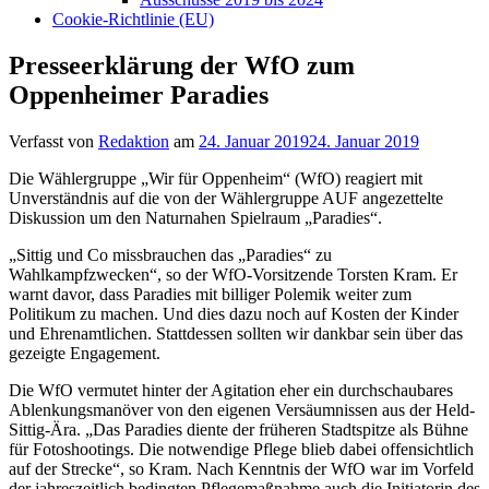
Cookie-Richtlinie (EU)
Presseerklärung der WfO zum
Oppenheimer Paradies
Verfasst von
Redaktion
am
24. Januar 2019
24. Januar 2019
Die Wählergruppe „Wir für Oppenheim“ (WfO) reagiert mit
Unverständnis auf die von der Wählergruppe AUF angezettelte
Diskussion um den Naturnahen Spielraum „Paradies“.
„Sittig und Co missbrauchen das „Paradies“ zu
Wahlkampfzwecken“, so der WfO-Vorsitzende Torsten Kram. Er
warnt davor, dass Paradies mit billiger Polemik weiter zum
Politikum zu machen. Und dies dazu noch auf Kosten der Kinder
und Ehrenamtlichen. Stattdessen sollten wir dankbar sein über das
gezeigte Engagement.
Die WfO vermutet hinter der Agitation eher ein durchschaubares
Ablenkungsmanöver von den eigenen Versäumnissen aus der Held-
Sittig-Ära. „Das Paradies diente der früheren Stadtspitze als Bühne
für Fotoshootings. Die notwendige Pflege blieb dabei offensichtlich
auf der Strecke“, so Kram. Nach Kenntnis der WfO war im Vorfeld
der jahreszeitlich bedingten Pflegemaßnahme auch die Initiatorin des