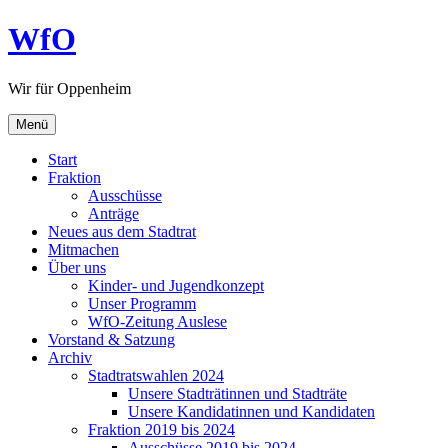
Zum
WfO
Inhalt
springen
Wir für Oppenheim
Menü
Start
Fraktion
Ausschüsse
Anträge
Neues aus dem Stadtrat
Mitmachen
Über uns
Kinder- und Jugendkonzept
Unser Programm
WfO-Zeitung Auslese
Vorstand & Satzung
Archiv
Stadtratswahlen 2024
Unsere Stadträtinnen und Stadträte
Unsere Kandidatinnen und Kandidaten
Fraktion 2019 bis 2024
Ausschüsse 2019 bis 2024