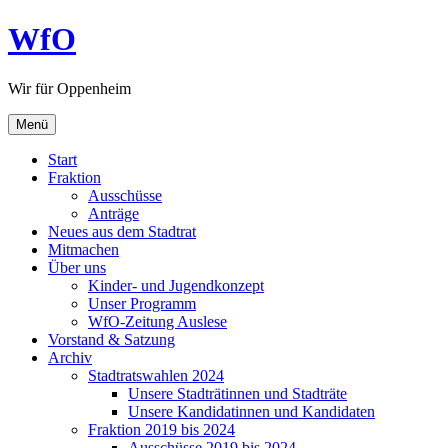
Zum
WfO
Inhalt
springen
Wir für Oppenheim
Menü
Start
Fraktion
Ausschüsse
Anträge
Neues aus dem Stadtrat
Mitmachen
Über uns
Kinder- und Jugendkonzept
Unser Programm
WfO-Zeitung Auslese
Vorstand & Satzung
Archiv
Stadtratswahlen 2024
Unsere Stadträtinnen und Stadträte
Unsere Kandidatinnen und Kandidaten
Fraktion 2019 bis 2024
Ausschüsse 2019 bis 2024