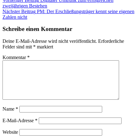
Beitragsnavigation
Vorheriger Beitrag
Digitaler Umtrunk zum erfolgreichen
zweijährigen Bestehen
Nächster Beitrag
PM: Der Erschließungsträger kennt seine eigenen
Zahlen nicht
Schreibe einen Kommentar
Deine E-Mail-Adresse wird nicht veröffentlicht.
Erforderliche
Felder sind mit
*
markiert
Kommentar
*
Name
*
E-Mail-Adresse
*
Website