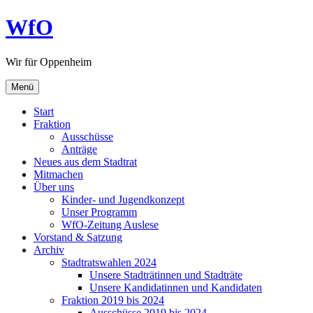
Zum
WfO
Inhalt
springen
Wir für Oppenheim
Menü
Start
Fraktion
Ausschüsse
Anträge
Neues aus dem Stadtrat
Mitmachen
Über uns
Kinder- und Jugendkonzept
Unser Programm
WfO-Zeitung Auslese
Vorstand & Satzung
Archiv
Stadtratswahlen 2024
Unsere Stadträtinnen und Stadträte
Unsere Kandidatinnen und Kandidaten
Fraktion 2019 bis 2024
Ausschüsse 2019 bis 2024