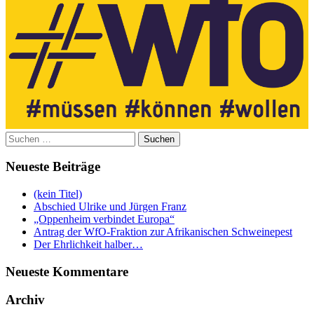
Suchen
nach:
Neueste Beiträge
(kein Titel)
Abschied Ulrike und Jürgen Franz
„Oppenheim verbindet Europa“
Antrag der WfO-Fraktion zur Afrikanischen Schweinepest
Der Ehrlichkeit halber…
Neueste Kommentare
Archiv