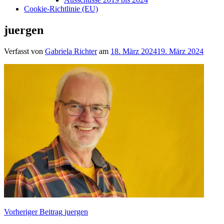
Cookie-Richtlinie (EU)
juergen
Verfasst von
Gabriela Richter
am
18. März 2024
19. März 2024
Beitragsnavigation
Vorheriger Beitrag
juergen