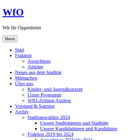
Zum
WfO
Inhalt
springen
Wir für Oppenheim
Menü
Start
Fraktion
Ausschüsse
Anträge
Neues aus dem Stadtrat
Mitmachen
Über uns
Kinder- und Jugendkonzept
Unser Programm
WfO-Zeitung Auslese
Vorstand & Satzung
Archiv
Stadtratswahlen 2024
Unsere Stadträtinnen und Stadträte
Unsere Kandidatinnen und Kandidaten
Fraktion 2019 bis 2024
Ausschüsse 2019 bis 2024